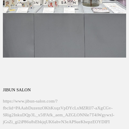
JIBUN SALON
https://www.jibun-salon.com/?
fbclid=PAAabDuzenzOKhKxqzVpDYcLxMZRIJ7-aXgCGv-
SRig2InkuDQp3L_x5fFAfk_aem_AZGLONNle7T4iWgywxl-
jGsZi_gi2iP86u8sEbkjqUK6abvN3eAPSueKbepzEOYDIFI