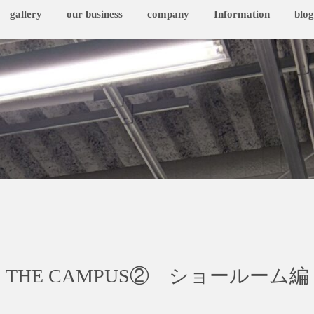
gallery
our business
company
Information
blog
THE CAMPUS② ショールーム編