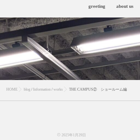
greeting
about us
HOME
blog
/
Information
/
works
THE CAMPUS② ショールーム編
2025年1月29日